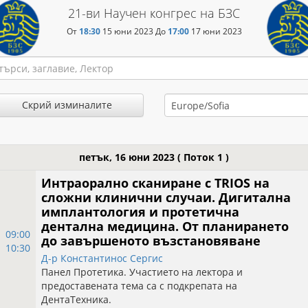
21-ви Научен конгрес на БЗС
От
18:30
15 юни 2023
До
17:00
17 юни 2023
Скрий изминалите
петък, 16 юни 2023
( Поток 1 )
Интраорално сканиране с TRIOS на
сложни клинични случаи. Дигитална
имплантология и протетична
дентална медицина. От планирането
09:00
до завършеното възстановяване
10:30
Д-р Константинос Сергис
Панел Протетика. Участието на лектора и
предоставената тема са с подкрепата на
ДентаТехника.