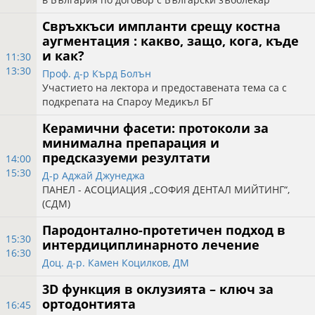
Свръхкъси импланти срещу костна
аугментация : какво, защо, кога, къде
и как?
11:30
13:30
Проф. д-р Кърд Болън
Участието на лектора и предоставената тема са с
подкрепата на Спароу Медикъл БГ
Керамични фасети: протоколи за
минимална препарация и
предсказуеми резултати
14:00
15:30
Д-р Аджай Джунеджа
ПАНЕЛ - АСОЦИАЦИЯ „СОФИЯ ДЕНТАЛ МИЙТИНГ“,
(СДМ)
Пародонтално-протетичен подход в
15:30
интердициплинарното лечение
16:30
Доц. д-р. Камен Коцилков, ДМ
3D функция в оклузията – ключ за
ортодонтията
16:45