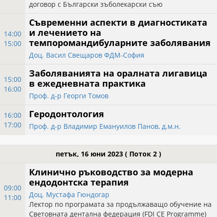
договор с Български зъболекарски съю
Съвременни аспекти в диагностиката
и лечението на
14:00
темпоромандибуларните заболявания
15:00
Доц. Васил Свещаров ФДМ-София
Заболяванията на оралната лигавица
15:00
в ежедневната практика
16:00
Проф. д-р Георги Томов
Геродонтология
16:00
17:00
Проф. д-р Владимир Емануилов Панов, д.м.н.
петък, 16 юни 2023
( Поток 2 )
Клинично ръководство за модерна
ендодонтска терапия
09:00
Доц. Мустафа Гюндогар
11:00
Лектор по програмата за продължаващо обучение на
Световната дентална федерация (FDI CE Programme)