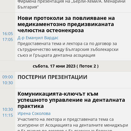
Фирмена презентация на „Берли-Хеми/А. Менарини
България“
Нови протоколи за повлияване на
медикаментозно предизвиканата
челюстна остеонекроза
16:05
Д-р Емануил Вардас
17:05
Предоставената тема и лектора са по договор за
сътрудничество между Българския зъболекарски
съюз и Гръцката дентална асоциация
събота, 17 юни 2023
( Поток 2 )
ПОСТЕРНИ ПРЕЗЕНТАЦИИ
09:00
10:30
Комуникацията-ключът към
успешното управление на денталната
практика
10:30
Ирена Соколова
11:15
Участието на лектора и представената тема са
осигурени от Асоциацията на денталните мениджъри
в България по договор с Български зъболекар