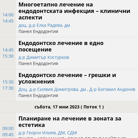
Многоетапно лечение на
ендодонтската инфекция – клинични
14:00
аспекти
14:45
доц. д-р Елка Радева, дм
Панел Ендодонтия
Ендодонтско лечение в едно
посещение
14:45
15:30
д-р Димитър Костурков
Панел Ендодонтия
Ендодонтско лечение – грешки и
усложнения
15:30
17:30
Доц. д-р Силвия Димитрова, дм
,
Д-р Богомил Андонов
Панел Ендодонтия
събота, 17 юни 2023
( Поток 1 )
Планиране на лечение в зоната за
естетика
09:00
д-р Георги Илиев, ДМ, СДМ
09:45