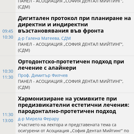
ПАНЕЛ - АСОЦИАЦИЯ „СОФИЯ ДЕНТАЛ МИЙТИНГ“,
(СДМ)
Дигитален протокол при планиране на
директни и индиректни
възстановявания във фронта
09:45
10:30
д-р Галена Матеева, СДМ
ПАНЕЛ - АСОЦИАЦИЯ „СОФИЯ ДЕНТАЛ МИЙТИНГ“,
(СДМ)
Ортодонтско-протетичен подход при
лечение с алайнери
10:30
Проф. Димитър Филчев
11:30
ПАНЕЛ - АСОЦИАЦИЯ „СОФИЯ ДЕНТАЛ МИЙТИНГ“,
(СДМ)
Хармонизиране на усмивките при
предизвикателни естетични лечения:
пародонтално-протетичен подход
11:30
д-р Мирела Ферару
13:00
Участието на лектора и представената тема са
осигурени от Асоциация „София Дентал Мийтинг“ по