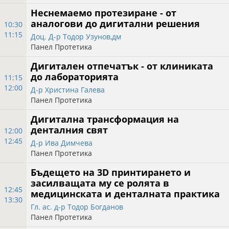
Неснемаемо протезиране - от
аналогови до дигитални решения
10:30
11:15
Доц. Д-р Тодор Узунов,дм
Панел Протетика
Дигитален отпечатък - от клиниката
до лабораторията
11:15
12:00
Д-р Христина Галева
Панел Протетика
Дигитална трансформация на
денталния свят
12:00
12:45
Д-р Ива Димчева
Панел Протетика
Бъдещето на 3D принтирането и
засилващата му се ролята в
12:45
медицинската и денталната практика
13:30
Гл. ас. д-р Тодор Богданов
Панел Протетика