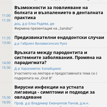
Възможности за повлияване на
болката и възпалението в денталната
11:00
практика
11:35
доц. д-р Елка Радева, дм
Фирмена презентация на „Sandoz“
Предизвикателни ендодонтски случаи
11:35
13:00
д-р Габриел Вилависенсио Руиз
Връзката между пародонтита и
системните заболявания. Промяна на
парадигмата?
14:00
15:30
Д-р Харалампос Калайцакис
Участието на лектора и предоставената тема са с
подкрепата на „Oral B“
Вирусни инфекции на устната
лигавица - симптоми и подходи за
овладяване
15:30
16:05
Проф. д-р Владимир Емануилов Панов, д.м.н.