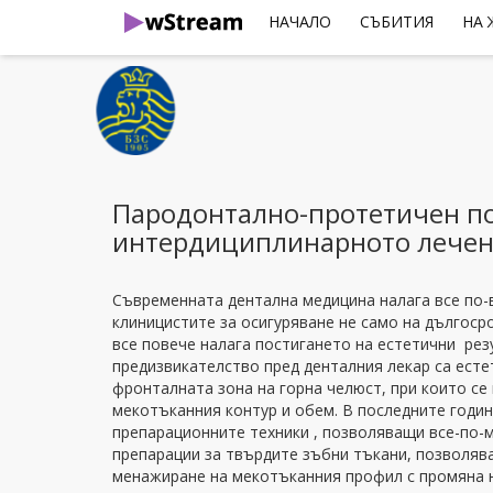
НАЧАЛО
СЪБИТИЯ
НА
Пародонтално-протетичен п
интердициплинарното лече
Съвременната дентална медицина налага все по-
клиницистите за осигуряване не само на дългоср
все повече налага постигането на естетични рез
предизвикателство пред денталния лекар са ест
фронталната зона на горна челюст, при които се
мекотъканния контур и обем. В последните годи
препарационните техники , позволяващи все-по-
препарации за твърдите зъбни тъкани, позволя
менажиране на мекотъканния профил с промяна н