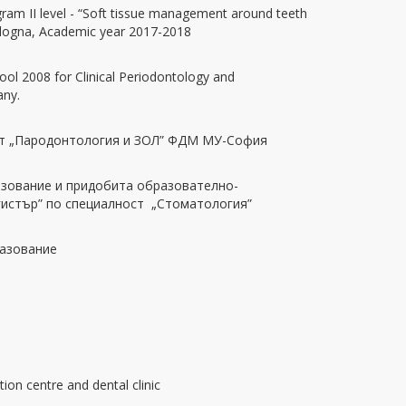
ram II level - “Soft tissue management around teeth
Bologna, Academic year 2017-2018
ol 2008 for Clinical Periodontology and
any.
ст „Пародонтология и ЗОЛ” ФДМ МУ-София
зование и придобита образователно-
истър” по специалност „Стоматология”
разование
on centre and dental clinic