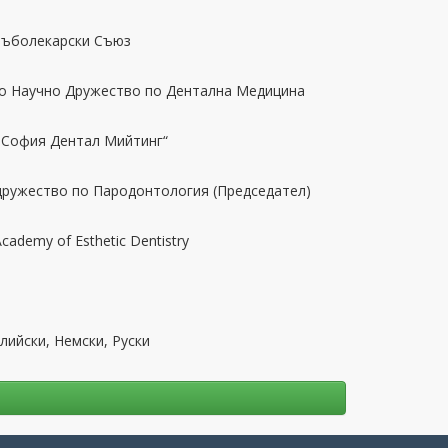
 Зъболекарски Съюз
то Научно Дружество по Дентална Медицина
 „София Дентал Мийтинг“
 дружество по Пародонтология (Председател)
Academy of Esthetic Dentistry
ийски, Немски, Руски