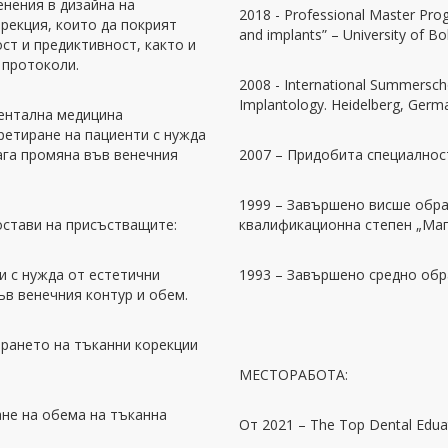
нения в дизайна на
2018 - Professional Master Prog
орекция, които да покрият
and implants” – University of 
ст и предиктивност, както и
 протоколи.
2008 - International Summerscho
Implantology. Heidelberg, Germ
ентална медицина
ретиране на пациенти с нужда
ага промяна във венечния
2007 – Придобита специално
1999 – Завършено висше обра
остави на присъстващите:
квалификационна степен „Маг
 с нужда от естетични
1993 – Завършено средно об
ъв венечния контур и обем.
ането на тъканни корекции
МЕСТОРАБОТА:
е на обема на тъканна
От 2021 – The Top Dental Eduati