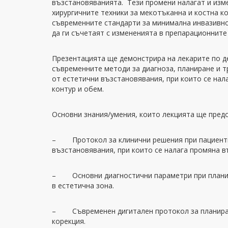
възстановяванията. Тези промени налагат и изме
хирургичните техники за мекотъканна и костна к
съвременните стандарти за минимална инвазивно
да ги съчетаят с измененията в препарационните
Презентацията ще демонстрира на лекарите по д
съвременните методи за диагноза, планиране и т
от естетични възстановявания, при които се нал
контур и обем.
Основни знания/умения, които лекцията ще пред
– Протокол за клинични решения при пациенти
възстановявания, при които се налага промяна в
– Основни диагностични параметри при планир
в естетична зона.
– Съвременен дигитален протокол за планиран
корекция.