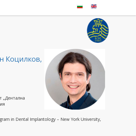
н Коцилков,
т „Дентална
фия
gram in Dental Implantology – New York University,