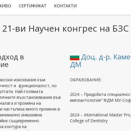
 ЖИВО
СЕРТИФИКАТ
КОНТАКТИ
21-ви Научен конгрес на БЗС
одход в
Доц. д-р. Каме
ние
ДМ
високи изисквания към
ОБРАЗОВАНИЕ:
очност и функционалост, но
ултати. Най-голямата
2024 – Придобита специалнос
етичните възстановявания във
имплантология“ ФДМ МУ-Со
 налага и промяна на
ни настъпиха много промени в
минимално инвазивни
2024 – International Master Pro
вайки същевременно
College of Dentistry
а контура на