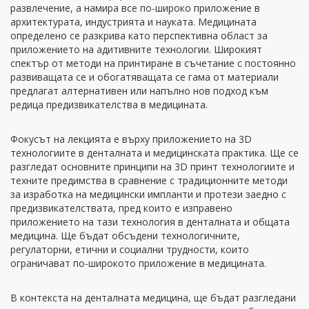
развлечение, а намира все по-широко приложение в
архитектурата, индустрията и науката. Медицината
определено се разкрива като перспективна област за
приложението на адитивните технологии. Широкият
спектър от методи на принтиране в съчетание с постоянно
развиващата се и обогатяващата се гама от материали
предлагат алтернативен или напълно нов подход към
редица предизвикателства в медицината.
Фокусът на лекцията е върху приложението на 3D
технологиите в денталната и медицинската практика. Ще се
разгледат основните принципи на 3D принт технологиите и
техните предимства в сравнение с традиционните методи
за изработка на медицински импланти и протези заедно с
предизвикателствата, пред които е изправено
приложението на тази технология в денталната и общата
медицина. Ще бъдат обсъдени технологичните,
регулаторни, етични и социални трудности, които
ограничават по-широкото приложение в медицината.
В контекста на денталната медицина, ще бъдат разгледани