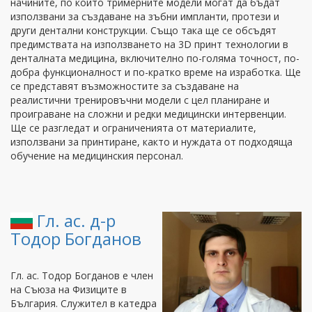
начините, по които тримерните модели могат да бъдат
използвани за създаване на зъбни импланти, протези и
други дентални конструкции. Също така ще се обсъдят
предимствата на използването на 3D принт технологии в
денталната медицина, включително по-голяма точност, по-
добра функционалност и по-кратко време на изработка. Ще
се представят възможностите за създаване на
реалистични тренировъчни модели с цел планиране и
проиграване на сложни и редки медицински интервенции.
Ще се разгледат и ограниченията от материалите,
използвани за принтиране, както и нуждата от подходяща
обучение на медицинския персонал.
Гл. ас. д-р
Тодор Богданов
Гл. ас. Тодор Богданов е член
на Съюза на Физиците в
България. Служител в катедра