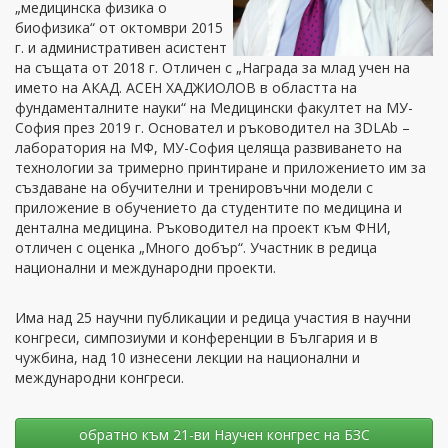
„медицинска физика о
биофизика“ от октомври 2015
г. и административен асистент
на същата от 2018 г. Отличен с „Награда за млад учен на
името на АКАД. АСЕН ХАДЖИОЛОВ в областта на
фундаменталните науки“ на Медицински факултет на МУ-
София през 2019 г. Основател и ръководител на 3DLAb –
лаборатория на МФ, МУ-София целяща развиването на
технологии за тримерно принтиране и приложението им за
създаване на обучителни и тренировъчни модели с
приложение в обучението да студентите по медицина и
дентална медицина. Ръководител на проект към ФНИ,
отличен с оценка „Много добър“. Участник в редица
национални и международни проекти.
Има над 25 научни публикации и редица участия в научни
конгреси, симпозиуми и конференции в България и в
чужбина, над 10 изнесени лекции на национални и
международни конгреси.
oбратно към 21-ви Научен конгрес на БЗС