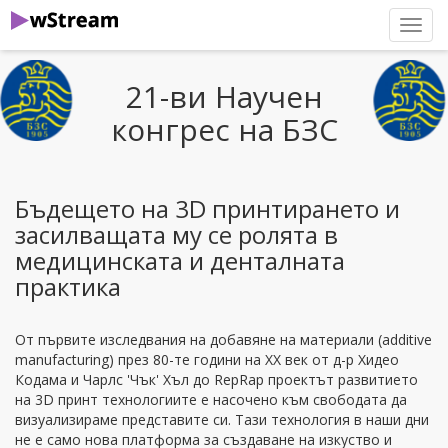
нави
21-ви Научен
конгрес на БЗС
Бъдещето на 3D принтирането и
засилващата му се ролята в
медицинската и денталната
практика
От първите изследвания на добавяне на материали (additive
manufacturing) през 80-те години на ХХ век от д-р Хидео
Кодама и Чарлс 'Чък' Хъл до RepRap проектът развитието
на 3D принт технологиите е насочено към свободата да
визуализираме представите си. Тази технология в наши дни
не е само нова платформа за създаване на изкуство и