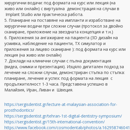
хирургични водачи: под формата на курс или лекция (на
живо или онлайн) с виртуална демонстрация на случаи в
Implant Studio или практическа работа.
5. Планиране на поставяне на импланти и изработване на
хирургични водачи при сложни случаи (протокол за двойно
сканиране, приложение на звездната концепция и т.н.)
6. Приложения за ангажиране на пациента (3D дизайн на
усмивка, наблюдение на пациенти, TX симулатор и
приложения за лицево сканиране ): под формата на курс или
лекция (на живо или онлайн)
7. Доклади на клинични случаи с пълна документация
(видеа, снимки и презентация). Изцяло дигитален подход за
лечение на сложни случаи, демонстриран стъпка по стъпка:
планиране, лечение и успех: под формата на лекция с
продължителност 1-3 часа. Представена успешно в
Малайзия, Иран, Ливан и Швеция.
https://sergisdentist.gr/lecture-at-malaysian-association-for-
prosthodontics/
https://sergisdentist.gr/tehran-1st-digital-dentistry-symposium/
https://sergisdentist.gr/15th-international-convention/
https://www.facebook.com/cosmodentab/photos/a.1629587460