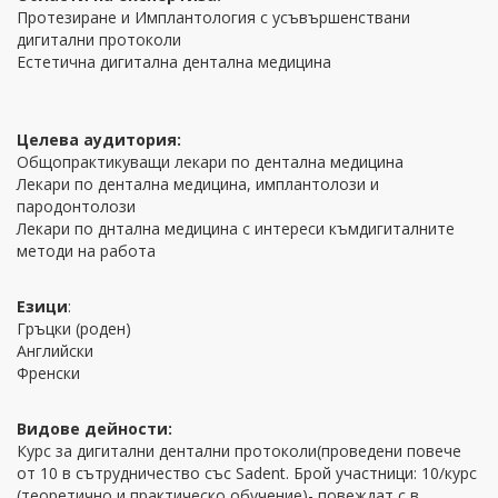
Протезиране и Имплантология с усъвършенствани
дигитални протоколи
Естетична дигитална дентална медицина
Целева аудитория:
Общопрактикуващи лекари по дентална медицина
Лекари по дентална медицина, имплантолози и
пародонтолози
Лекари по днтална медицина с интереси къмдигиталните
методи на работа
Езици
:
Гръцки (роден)
Английски
Френски
Видове дейности:
Курс за дигитални дентални протоколи(проведени повече
от 10 в сътрудничество със Sadent. Брой участници: 10/курс
(теоретично и практическо обучение)- повеждат с в