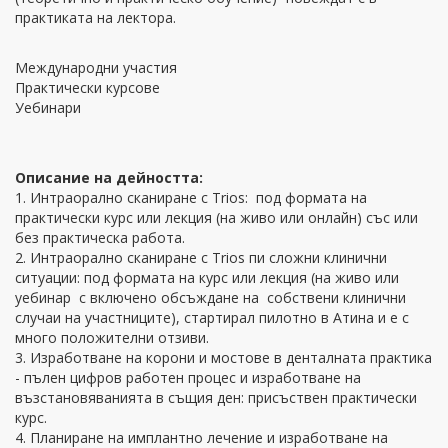
практиката на лектора.
Международни участия
Практически курсове
Уебинари
Описание на дейността:
1. Интраорално сканиране с Trios: под формата на
практически курс или лекция (на живо или онлайн) със или
без практическа работа.
2. Интраорално сканиране с Trios пи сложни клинични
ситуации: под формата на курс или лекция (на живо или
уебинар с включено обсъждане на собствени клинични
случаи на участниците), стартирал пилотно в Атина и е с
много положителни отзиви.
3. Изработване на корони и мостове в денталната практика
- пълен цифров работен процес и изработване на
възстановяванията в същия ден: присъствен практически
курс.
4. Планиране на имплантно лечение и изработване на