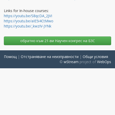
Links for In-house courses:
https://youtu.be/S8qcDA_2JVI
https://youtu.be/aIE5i4CtMwo
https://youtu.be/_kwzIV-JYNk
oбратно към 21-ви Научен конгрес на БЗС
Помощ
|
Отстраняване на неизправности
|
Общи условия
©
wStream
project of
WebOps