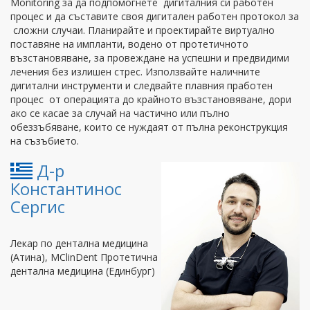
Monitoring за да подпомогнете дигиталния си работен
процес и да съставите своя дигитален работен протокол за
сложни случаи. Планирайте и проектирайте виртуално
поставяне на импланти, водено от протетичното
възстановяване, за провеждане на успешни и предвидими
лечения без излишен стрес. Използвайте наличните
дигитални инструменти и следвайте плавния пработен
процес от операцията до крайното възстановяване, дори
ако се касае за случай на частично или пълно
обеззъбяване, които се нуждаят от пълна реконструкция
на съзъбието.
Д-р
Константинос
Сергис
Лекар по дентална медицина
(Атина), MClinDent Протетична
дентална медицина (Единбург)