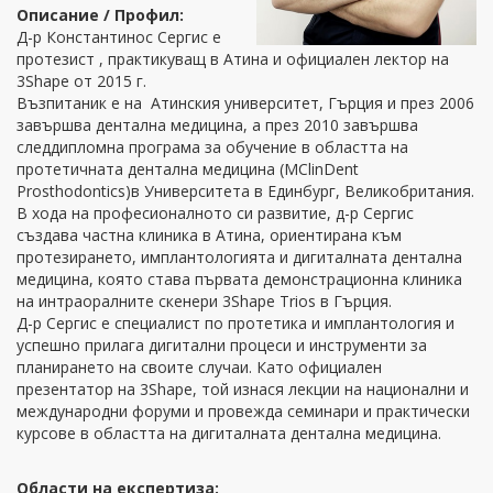
Описание / Профил:
Д-р Константинос Сергис е
протезист , практикуващ в Атина и официален лектор на
3Shape от 2015 г.
Възпитаник е на Атинския университет, Гърция и през 2006
завършва дентална медицина, а през 2010 завършва
следдипломна програма за обучение в областта на
протетичната дентална медицина (MClinDent
Prosthodontics)в Университета в Единбург, Великобритания.
В хода на професионалното си развитие, д-р Сергис
създава частна клиника в Атина, ориентирана към
протезирането, имплантологията и дигиталната дентална
медицина, която става първата демонстрационна клиника
на интраоралните скенери 3Shape Trios в Гърция.
Д-р Сергис е специалист по протетика и имплантология и
успешно прилага дигитални процеси и инструменти за
планирането на своите случаи. Като официален
презентатор на 3Shape, той изнася лекции на национални и
международни форуми и провежда семинари и практически
курсове в областта на дигиталната дентална медицина.
Области на експертиза: