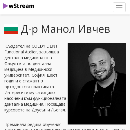
нави
Д-р Манол Ивчев
Създател на COLDY DENT
Functional Atelier, завършва
дентална медицина във
Факултета по дентална
медицина в Медицински
университет, София. Шест
години е стажант в
ортодонтска практиката.
Интересите му са изцяло
насочени към функционалната
дентална медицина. Посещава
курсовете на Доусън и Льогал.
Преминава редица обучения