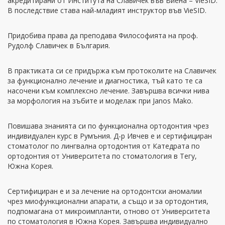
акредитирани от Института на Славичек във Виена – VieSID.
В последствие става най-младият инструктор във VieSID.
Придобива права да преподава Философията на проф.
Рудолф Славичек в България.
В практиката си се придържа към протоколите на Славичек
за функционално лечение и диагностика, тъй като те са
насочени към комплексно лечение. Завършва всички нива
за морфология на зъбите и моделаж при Janos Mako.
Повишава знанията си по функционална ортодонтия чрез
индивидуален курс в Румъния. Д-р Ивчев е и сертифициран
стоматолог по лингвална ортодонтия от Катедрата по
ортодонтия от Университета по стоматология в Тегу,
Южна Корея.
Сертифициран е и за лечение на ортодонтски аномалии
чрез миофункционални апарати, а също и за ортодонтия,
подпомагана от микроимпланти, отново от Университета
по стоматология в Южна Корея. Завършва индивидуално