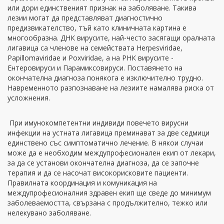
или дори единственият признак на заболяване. Такива
лезии могат да представляват диагностично
предизвикателство, тъй като клиничната картина е
многообразна. ДНК вирусите, най-често засягащи оралната
лигавица са членове на семействата Herpesviridae,
Papillomaviridae и Poxviridae, а на РНК вирусите -
Ентеровируси и Парамиксовируси. Поставянето на
окончателна диагноза понякога е изключително трудно.
Навременното разпознаване на лезиите намалява риска от
усложнения.
При имунокомпетентни индивиди повечето вирусни
инфекции на устната лигавица преминават за две седмици
единствено със симптоматично лечение. В някои случаи
може да е необходим междупрофесионален екип от лекари,
за да се установи окончателна диагноза, да се започне
терапия и да се насочат високорисковите пациенти.
Правилната координация и комуникация на
междупрофесионалния здравен екип ще сведе до минимум
заболеваемостта, свързана с продължително, тежко или
нелекувано заболяване.