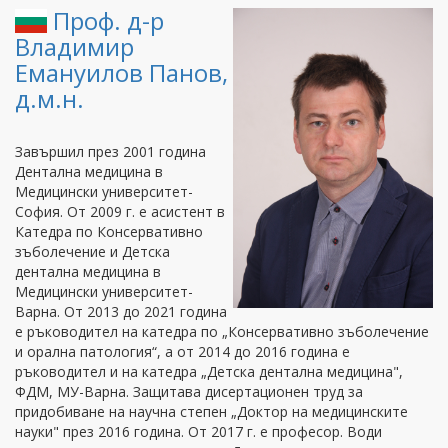
Проф. д-р
Владимир
Емануилов Панов,
д.м.н.
Завършил през 2001 година
Дентална медицина в
Медицински университет-
София. От 2009 г. е асистент в
Катедра по Консервативно
зъболечение и Детска
дентална медицина в
Медицински университет-
Варна. От 2013 до 2021 година
е ръководител на катедра по „Консервативно зъболечение
и орална патология“, а от 2014 до 2016 година е
pъководител и на катедра „Детска дентална медицина",
ФДМ, МУ-Варна. Защитава дисертационен труд за
придобиване на научна степен „Доктор на медицинските
науки" през 2016 година. От 2017 г. е професор. Води