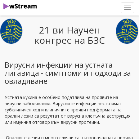
нави
21-ви Научен
конгрес на БЗС
Вирусни инфекции на устната
лигавица - симптоми и подходи за
овладяване
Устната кухина е особено податлива на проявите на
вирусни заболявания. Вирусните инфекции често имат
субклиничен ход и клиничните прояви под формата на
орални лезии са резултат от вирусна клетъчна деструкция
или имунния отговор към вирусни протеини.
Оралните лезии в много случаи са първоначалната проява