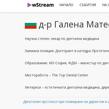
НАЧАЛО
СЪБИТИЯ
НА
д-р Галена Мат
Научна степен: лекар по дентална медицина
Заемана позиция: Докторант в катедра Протети
Образование: МУ-София, ФДМ – магистър по ден
Месторабота – The Top Dental Center
Интереси – естетичната дентална медицина, дир
Дигитален протокол при планиране на директни и