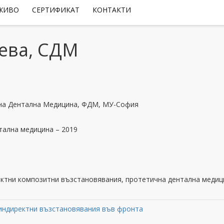
 ЖИВО
СЕРТИФИКАТ
КОНТАКТИ
еева, СДМ
чна Дентална Медицина, ФДМ, МУ-София
тална медицина – 2019
ектни композитни възстановявания, протетична дентална медиц
 индиректни възстановявания във фронта