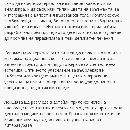
само да избере материал за възстановяване, но и да
анализира, и да съобрази типа и цвета на абътмънта, за
интеграция на цялостния възстановителен комплекс със
заобикалящите тъкани, било то естествени зъби( витални
или не) , или иплант. Няколко техники и материали бяха
разработени през последното десетилетие, което доведе
до промяна на парадигмата в тези деликатни лечения.
Керамични материали като литиев дисиликат- позволяват
максимална здравина , когато се залепят адхезивно за
зъбните структури, и в същото вереме са с естествена
естетика. Оптичното улесниение за зъболекаря и
зъботехника чрез увеличителни лупи и микроскопи
улеснява щателните оперативни процедури до ниво на
прецизност, недостижимо преди.
Лекцията ще разгледа в детайли приложението на
настоящите концепции и техники в модерната протетична
дентална медицина чрез разнообразни сложни естетични
клинични случаи, подкрепени с научни знания от
литературата.