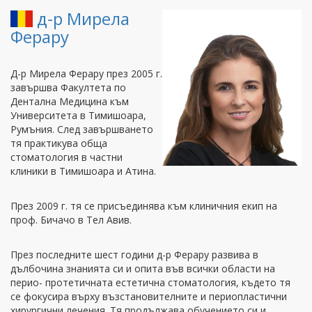
д-р Мирела
Ферару
Д-р Мирела Ферару през 2005 г.
завършва Факултета по
Дентална Медицина към
Университета в Тимишоара,
Румъния. След завършването
тя практикува обща
стоматология в частни
клиники в Тимишоара и Атина.
През 2009 г. тя се присъединява към клиничния екип на
проф. Бичачо в Тел Авив.
През последните шест години д-р Ферару развива в
дълбочина знанията си и опита във всички области на
перио- протетичната естетична стоматология, където тя
се фокусира върху възстановителните и периопластични
хирургични лечения. Тя продължава обучението си и