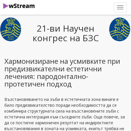
нави
21-ви Научен
конгрес на БЗС
Хармонизиране на усмивките при
предизвикателни естетични
лечения: пародонтално-
протетичен подход
Възстановяването на зъби в естетичната зона винаги е
било предизвикателство поради необходимостта да се
комбинира структурната сила на възстановените зъби с
естетична интеграция към съседните зъби. Още повече, за
да се постигне хармоничен резултат на индиректните
възстановявания в зоната на усмивката, екипът трябва не