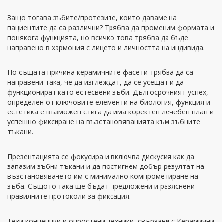
Защо тогава зъбите/протезите, които даваме на
пациентите да са различни? Трябва да променим формата и
понякога функцията, но всичко това трябва да бъде
направено в хармония с лицето и личността на индивида.
По същата причина керамичните фасети трябва да са
направени така, че да изглеждат, да се усещат и да
функционират като естесвени зъби. Дългосрочният успех,
определен от ключовите елементи на биология, функция и
естетика е възможен стига да има коректен лечебен план и
успешно фиксиране на възстановяванията към зъбните
тъкани.
Презентацията се фокусира и включва дискусия как да
запазим зъбни тъкани и да постигнем добър резултат на
възстановяването им с минимално компрометиране на
зъба. Същото така ще бъдат предложени и разяснени
правилните протоколи за фиксация.
Тези концепции и опростени техники, свързани с Керамични