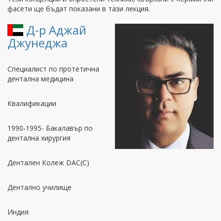
фасети ще бъдат показани в тази лекция.
Д-р Аджай
Джунеджа
Специалист по протетична
дентална медицина
Квалификации
1990-1995- Бакалавър по
дентална хирургия
Дентален Колеж DAC(C)
Дентално училище
Индия