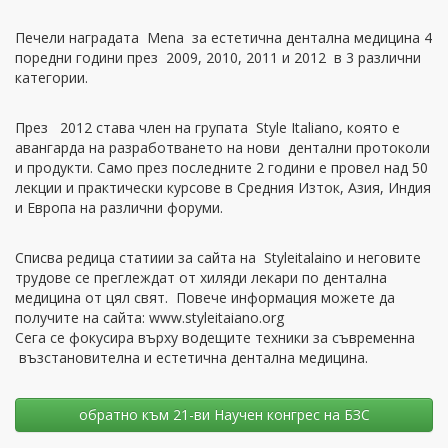
Печели наградата Mena за естетична дентална медицина 4
поредни години през 2009, 2010, 2011 и 2012 в 3 различни
категории.
През 2012 става член на групата Style Italiano, която е
авангарда на разработването на нови дентални протоколи
и продукти. Само през последните 2 години е провел над 50
лекции и практически курсове в Средния Изток, Азия, Индия
и Европа на различни форуми.
Списва редица статиии за сайта на Stylеitalaino и неговите
трудове се преглеждат от хиляди лекари по дентална
медицина от цял свят. Повече информация можете да
получите на сайта: www.styleitaiano.org
Сега се фокусира върху водещите техники за съвременна
възстановителна и естетична дентална медицина.
oбратно към 21-ви Научен конгрес на БЗС