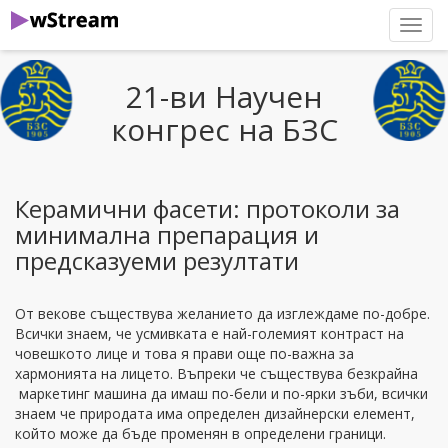
нави
21-ви Научен
конгрес на БЗС
Керамични фасети: протоколи за
минимална препарация и
предсказуеми резултати
От векове съществува желанието да изглеждаме по-добре.
Всички знаем, че усмивката е най-големият контраст на
човешкото лице и това я прави още по-важна за
хармонията на лицето. Въпреки че съществува безкрайна
маркетинг машина да имаш по-бели и по-ярки зъби, всички
знаем че природата има определен дизайнерски елемент,
който може да бъде променян в определени граници.