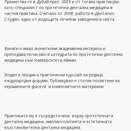
Премества се в Дубай през 2003 и от тогава практикува
като специалист по протетична дентална медицина в
частна практика. Считано от 2008 работи в Дентално
Студио- едно от водещите лечебни заведения в света .
Винаги е имал значителни академични интереси и
преподава почасово в катедрата по протетична дентална
медицина към Университета Айман.
Водил е лекции и практически курсове на редица
еждународни форуми. Публикувал е статии посветени на
керамичните фасети и композитните материали.
Практиката му е съсредоточена върху протетичната
дентална медицина, имплантологията и естетичната
възстановителна дентална медицина.