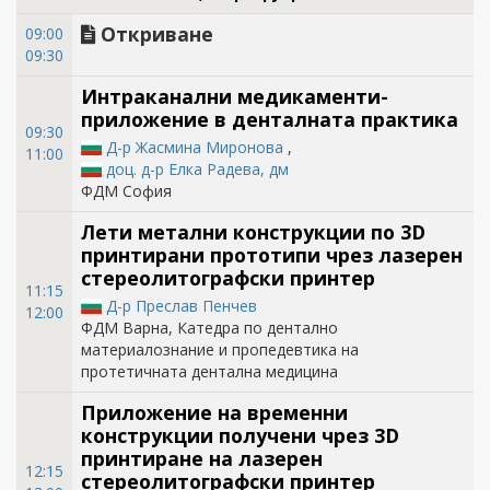
Откриване
09:00
09:30
Интраканални медикаменти-
приложение в денталната практика
09:30
Д-р Жасмина Миронова
,
11:00
доц. д-р Елка Радева, дм
ФДМ София
Лети метални конструкции по 3D
принтирани прототипи чрез лазерен
стереолитографски принтер
11:15
Д-р Преслав Пенчев
12:00
ФДМ Варна, Катедра по дентално
материалознание и пропедевтика на
протетичната дентална медицина
Приложение на временни
конструкции получени чрез 3D
принтиране на лазерен
12:15
стереолитографски принтер