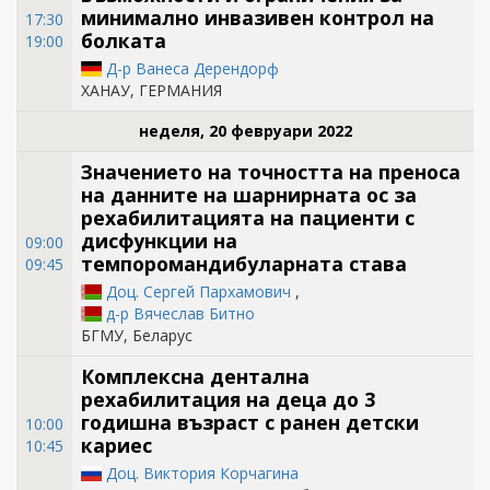
минимално инвазивен контрол на
17:30
болката
19:00
Д-р Ванеса Дерендорф
ХАНАУ, ГЕРМАНИЯ
неделя, 20 февруари 2022
Значението на точността на преноса
на данните на шарнирната ос за
рехабилитацията на пациенти с
дисфункции на
09:00
темпоромандибуларната става
09:45
Доц. Сергей Пархамович
,
д-р Вячеслав Битно
БГМУ, Беларус
Комплексна дентална
рехабилитация на деца до 3
годишна възраст с ранен детски
10:00
кариес
10:45
Доц. Виктория Корчагина