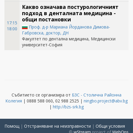
Какво означава постурологичният
подход в денталната медицина -
общи постановки
17:15
Проф. д-р Мариана Йорданова Димова-
18:00
Габровска, доктор, ДН
Факултет по дентална медицина, Медицински
университет-София
Събитието се организира от
БЗС - Столична Районна
Колегия
|
0888 588 060, 02 988 2525
|
ningbo.project@abv.bg
|
http://bzs-srk.bg
Помощ
|
Отстраняване на неизправности
|
Общи условия
©
wStream
project of
WebOps