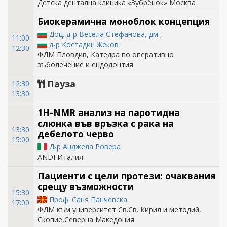
Детска дентална клиника «Зубрёнок» Москва
Биокерамична моноблок концепция
Доц. д-р Весела Стефанова, дм
,
11:00
д-р Костадин Жеков
12:30
ФДМ Пловдив, Катедра по оперативно
зъболечение и ендодонтия
Пауза
12:30
13:30
1H-NMR анализ на паротидна
слюнка във връзка с рака на
13:30
дебелото черво
15:00
Д-р Анджела Ровера
ANDI Италия
Пациенти с цели протези: очаквания
срещу възможности
15:30
Проф. Саня Панчевска
17:00
ФДМ към университет Св.Св. Кирил и методий,
Скопие,Северна Македония