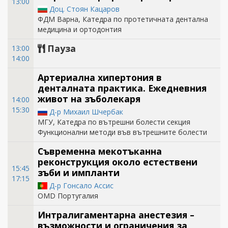
13:00
Доц. Стоян Кацаров
ФДМ Варна, Катедра по протетичната дентална
медицина и ортодонтия
Пауза
13:00
14:00
Артериална хипертония в
денталната практика. Ежедневния
живот на зъболекаря
14:00
15:30
Д-р Михаил Шчербак
МГУ, Катедра по вътрешни болести секция
Функционални методи във вътрешните болести
Съвременна мекотъканна
реконструкция около естествени
15:45
зъби и импланти
17:15
Д-р Гонсало Ассис
OMD Португалия
Интралигаментарна анестезия –
възможности и ограничения за