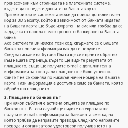
пренасочени към страницата на платежната система,
където да въведете данните на Вашата карта.
При някои карти системата може да поиска допълнителен
код за 3D Security, който в зависимост от банката издател
на Вашата карта ще бъде изпратен на смс или трябва да се
зададе като парола в електронното банкиране на Вашата
банка.
Ако системата Ви изиска този код, свържете се с Вашата
банка за повече информация как да го получите.
След натискане на бутона Плати ще се върнете обратно
към нашата страница, където ще видите резултата от
плащането, също ще получите e-mail с допълнителна
информация за това дали плащането е било успешно.
Сайтът не съхранява по никакъв начин номера на Вашата
карта. Тази информация е достъпна само за банката, която
обработва плащането.
3. Плащане по банков път
При някои събития е активна опцията за плащане по
банков път. В този случай ще видите на екрана и ще
получите e-mail с информация за банковата сметка, на
която трябва да направите превода. След като направите
превода и организатора удостовери получаването на