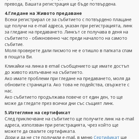
превода, Вашата регистрация ще бъде потвърдена.
4.Гледане на Живото предаване
Всеки регистрирал се за събитието с потвърдено плащане
ще получи на e-mail адреса, указан при регистрацията, линк
за гледане на предаването. Линкът се получава в деня на
събитието - обикновенно час преди началото на самото
събитие.
Моля проверете дали писмото не е отишло в папката спам
в пощата Ви.
Кликайки на линка в email съобщението ще имате достъп
до живото излъчване на събитието.
Ако имате проблеми при гледане на предаването, моля да
обновите страницата. Ако това не подейства, свържете с
нас.
Ако събитието продължава повече от един ден, то ще
може да гледате през всички дни със същият линк.
5.Изтегляне на сертификат
След приключване на събитието ще получите линк на e-mail
адреса, използван при регистрацията, чрез който ще
можете да свалите сертификата.
Дори и да не сте получили e-mail, в меню
Сертификат
ще