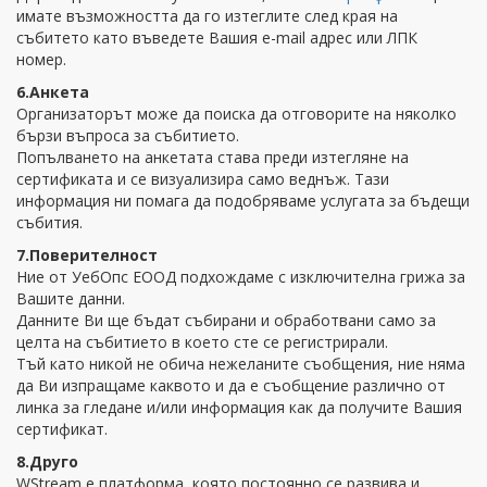
имате възможността да го изтеглите след края на
събитето като въведете Вашия e-mail адрес или ЛПК
номер.
6.Анкета
Организаторът може да поиска да отговорите на няколко
бързи въпроса за събитието.
Попълването на анкетата става преди изтегляне на
сертификата и се визуализира само веднъж. Тази
информация ни помага да подобряваме услугата за бъдещи
събития.
7.Поверителност
Ние от УебОпс ЕООД подхождаме с изключителна грижа за
Вашите данни.
Данните Ви ще бъдат събирани и обработвани само за
целта на събитието в което сте се регистрирали.
Тъй като никой не обича нежеланите съобщения, ние няма
да Ви изпращаме каквото и да е съобщение различно от
линка за гледане и/или информация как да получите Вашия
сертификат.
8.Друго
WStream е платформа, която постоянно се развива и