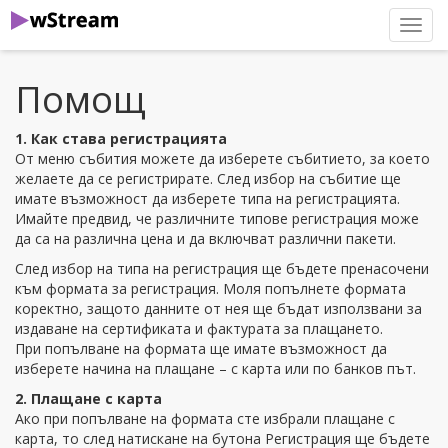
нави
Помощ
1. Как става регистрацията
От меню събития можете да изберете събитието, за което
желаете да се регистрирате. След избор на събитие ще
имате възможност да изберете типа на регистрацията.
Имайте предвид, че различните типове регистрация може
да са на различна цена и да включват различни пакети.
След избор на типа на регистрация ще бъдете пренасочени
към формата за регистрация. Моля попълнете формата
коректно, защото данните от нея ще бъдат използвани за
издаване на сертификата и фактурата за плащането.
При попълване на формата ще имате възможност да
изберете начина на плащане – с карта или по банков път.
2. Плащане с карта
Ако при попълване на формата сте избрали плащане с
карта, то след натискане на бутона Регистрация ще бъдете