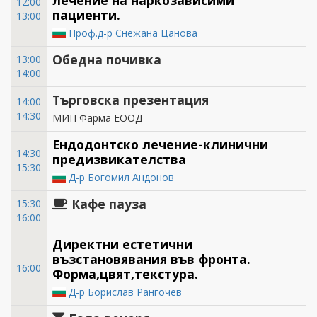
лечение на наркозависими
12:00
пациенти.
13:00
Проф.д-р Снежана Цанова
Обедна почивка
13:00
14:00
Търговска презентация
14:00
14:30
МИП Фарма ЕООД
Ендодонтско лечение-клинични
14:30
предизвикателства
15:30
Д-р Богомил Андонов
Кафе пауза
15:30
16:00
Директни естетични
възстановявания във фронта.
16:00
Форма,цвят,текстура.
Д-р Борислав Рангочев