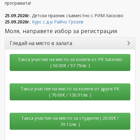
програмата!
25.09.2026г.
Детски празник съвместно с РИМ Хасково
25.09.2026г.
Курс с д-р Райчо Грозев
Моля, направете избор за регистрация
Гледай на място в залата
Такса участие на място за колеги от РК Хасково
(
50.00€ / 97.79лв.
)
Такса участие на място за колеги от други РК
(
70.00€ / 136.91лв.
)
Такса участие на място за студенти (
20.00€ /
39.12лв.
)