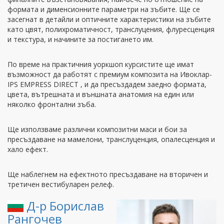
формата и дименсионните параметри на зъбите. Ще се
засегнат в детайли и оптичните характеристики на зъбите
като цвят, полихроматичност, транслуцения, флуресценция
и текстура, и начините за постигането им.
По време на практичния уоркшоп курсистите ще имат
възможност да работят с премиум композита на Ивоклар-
IPS EMPRESS DIRECT , и да пресъздадем заедно формата,
цвета, вътрешната и външната анатомия на един или
няколко фронтални зъба.
Ще използваме различни композитни маси и бои за
пресъздаване на мамелони, транслуценция, опалесценция и
хало ефект.
Ще наблегнем на ефектното пресъздаване на вторичен и
третичен вестибуларен релеф.
Д-р Борислав
Рангочев