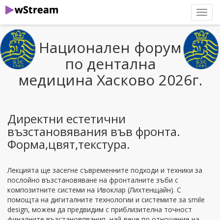
нави
Национален форум
по дентална
медицина Хасково 2026г.
Директни естетични
възстановявания във фронта.
Форма,цвят,текстура.
Лекцията ще засегне съвременните подходи и техники за
послойно възстановяване на фронталните зъби с
композитните системи на Ивоклар (Лихтенщайн). С
помощта на дигиталните технологии и системите за smile
design, можем да предвидим с приблизителна точност
финалните възстановявания, най-вече по отношение на