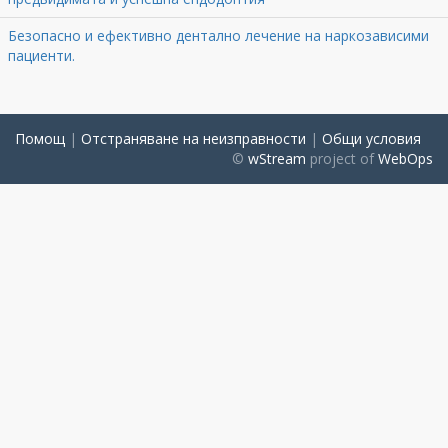
Безопасно и ефективно дентално лечение на наркозависими
пациенти.
Помощ
|
Отстраняване на неизправности
|
Общи условия
©
wStream
project of
WebOps