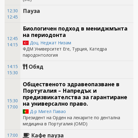
Пауза
12:30
12:45
Биологичен подход в мениджмънта
на периодонта
12:45
Доц. Неджат Низам
14:15
ФДМ Университет Еге, Турция, Катедра
пародонтология
Обяд
14:15
15:30
Общественото здравеопазване в
Португалия – Напредък и
предизвикателства за гарантиране
15:30
на универсално право.
17:00
Д-р Мигел Павао
Президент на Орден на лекарите по дентална
медицина в Португалия (OMD)
Кафе пауза
17:00