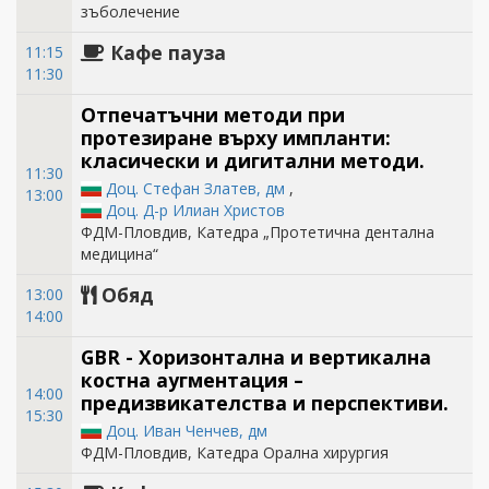
зъболечение
Кафе пауза
11:15
11:30
Отпечатъчни методи при
протезиране върху импланти:
класически и дигитални методи.
11:30
Доц. Стефан Златев, дм
,
13:00
Доц. Д-р Илиан Христов
ФДМ-Пловдив, Катедра „Протетична дентална
медицина“
Обяд
13:00
14:00
GBR - Хоризонтална и вертикална
костна аугментация –
14:00
предизвикателства и перспективи.
15:30
Доц. Иван Ченчев, дм
ФДМ-Пловдив, Катедра Орална хирургия