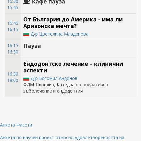
Кафе пауза
15:30
15:45
От България до Америка - има ли
15:45
Аризонска мечта?
16:15
Д-р Цветелина Младенова
Пауза
16:15
16:30
Ендодонтско лечение – клинични
аспекти
16:30
Д-р Богомил Андонов
18:00
ФДМ-Пловдив, Катедра по оперативно
зъболечение и ендодонтия
Анкета Фасети
Анкета по научен проект относно удовлетвореността на