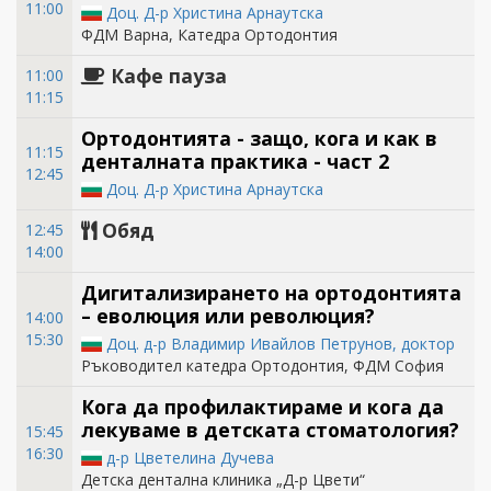
11:00
Доц. Д-р Христина Арнаутска
ФДМ Варна, Катедра Ортодонтия
Кафе пауза
11:00
11:15
Ортодонтията - защо, кога и как в
11:15
денталната практика - част 2
12:45
Доц. Д-р Христина Арнаутска
Обяд
12:45
14:00
Дигитализирането на ортодонтията
– еволюция или революция?
14:00
15:30
Доц. д-р Владимир Ивайлов Петрунов, доктор
Ръководител катедра Ортодонтия, ФДМ София
Кога да профилактираме и кога да
лекуваме в детската стоматология?
15:45
16:30
д-р Цветелина Дучева
Детска дентална клиника „Д-р Цвети“