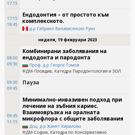
17:15
Ендодонтия – от простото към
17:15
комплексното.
18:45
д-р Габриел Вилависенсио Руиз
неделя, 19 февруари 2023
Комбинирани заболявания на
ендодонта и пародонта
08:00
09:30
Проф. д-р Георги Томов
ФДМ-Пловдив, Катедра Пародонтология и ЗОЛ
Пауза
09:30
09:45
Минимално-инвазивeн подход при
лечение на зъбния кариес.
Взаимовръзка на оралната
09:45
микрофлора с общите заболявания
11:15
Доц. д-р Жанет Кирилова
ФДМ-София, Катедра по Консервативно