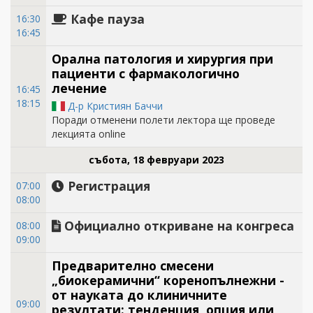
Кафе пауза
16:30
16:45
Орална патология и хирургия при
пациенти с фармакологично
лечение
16:45
18:15
Д-р Кристиян Баччи
Поради отменени полети лектора ще проведе
лекцията online
събота, 18 февруари 2023
Регистрация
07:00
08:00
Официално откриване на конгреса
08:00
09:00
Предварително смесени
„биокерамични“ коренопълнежни -
от науката до клиничните
09:00
резултати: тенденция, опция или