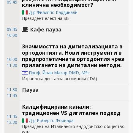
09:45
клинична необходимост?
Д-р Филиппо Кардинали
Президент елект на SIE
Кафе пауза
09:45
10:00
Значимостта на дигитализацията в
ортодонтията. Нови инструменти в
предпротетичната ортодонтия чрез
10:00
прилагането на дигитални методи.
11:30
Проф. Йоав Мазор DMD, MSc
Израелска дентална асоциация (IDA)
Пауза
11:30
11:45
Калцифицирани канали:
традиционен VS дигитален подход
11:45
Д-р Роберто Форнара
12:30
Президент на Италианско ендодонтско общество
(SIE)