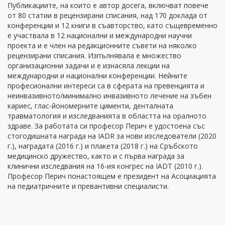
Публикациите, на които е автор досега, включват повече
от 80 статии в рецензирани списания, над 170 доклада от
конференции и 12 книги в съавторство, като същевременно
е участвала в 12 национални и международни научни
проекта и е член на редакционните съвети на няколко
рецензирани списания. Изпълнявала е множество
организационни задачи и е изнасяла лекции на
международни и национални конференции. Нейните
професионални интереси са в сферата на превенцията и
неинвазивното/минимално инвазивното лечение на зъбен
кариес, глас-йономерните цименти, денталната
травматология и изследванията в областта на оралното
здраве. За работата си професор Перич е удостоена със
стогодишната награда на IADR за нови изследователи (2020
г.), наградата (2016 г.) и плакета (2018 г.) на Сръбското
медицинско дружество, както и с първа награда за
клинични изследвания на 16-ия конгрес на IADT (2010 г.).
Професор Перич понастоящем е президент на Асоциацията
на педиатричните и превантивни специалисти.