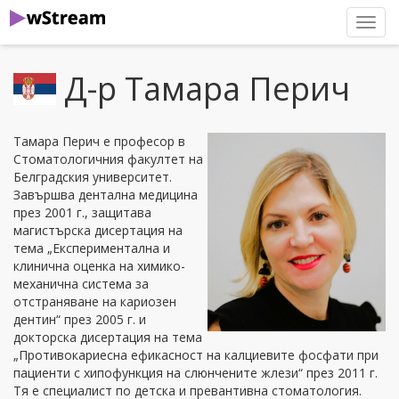
нави
Д-р Тамара Перич
Тамара Перич е професор в
Стоматологичния факултет на
Белградския университет.
Завършва дентална медицина
през 2001 г., защитава
магистърска дисертация на
тема „Експериментална и
клинична оценка на химико-
механична система за
отстраняване на кариозен
дентин“ през 2005 г. и
докторска дисертация на тема
„Противокариесна ефикасност на калциевите фосфати при
пациенти с хипофункция на слюнчените жлези“ през 2011 г.
Тя е специалист по детска и превантивна стоматология.