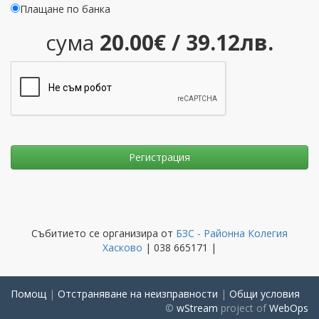
Плащане по банка
сума
20.00€ / 39.12лв.
Събитието се организира от
БЗС - Районна Колегия
Хасково
| 038 665171 |
Помощ
|
Отстраняване на неизправности
|
Общи условия
©
wStream
project of
WebOps