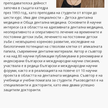
преподавателска дейност
започва в същата катедра
през 1993 год., като преподава на студенти от втори до
шести курс. Има две специалности – Детска дентална
медицина и Обща дентална медицина. Основните й научни
интереси са в областта на адхезивната дентална медицина,
неоперативното и оперативното лечение на временните и
постоянни детски зъби, лечението на постоянни детски
зъби с незвършено кореново развитие, изследване на
биологичния потенциал на стволови клетки от апикалната
папила, съвременни дентални материали. Автор и съавтор
е на над 80 научни публикации публикувани в реномирани и
индексирани български и международни научни списания,
участвала е в редица български и международни научни
форуми, както и в реализацията на повече от 10 научни
проекта в областта на денталната медицина. Съавтор е на
учебници и учебни помагала за студенти. Ръководител е на
специализанти и докторанти, като има двама успешно
защитили докторанти.