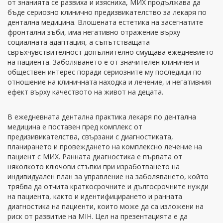
от знанията се развиха и изясниха, МИХ продължава да
бъде сериозно клинично предизвикателство за лекаря по
дентална медицина. Влошената естетика на засегнатите
фронтални зъби, има негативно отражение върху
социалната адаптация, а съпътстващата
свръхчувствителност допълнително смущава ежедневието
на пациента. Заболяването е от значителен клиничен и
обществен интерес поради сериозните му последици по
отношение на клиничната находка и лечение, и негативния
ефект върху качеството на живот на децата.
В ежедневната дентална практика лекаря по дентална
медицина е поставен пред комплекс от
предизивикателства, свързани с диагностиката,
планирането и провеждането на комплексно лечение на
пациент с МИХ. Ранната диагностика е първата от
няколкото ключови стъпки при изработването на
индивидуален план за управление на заболяването, който
трябва да отчита краткосрочните и дългосрочните нужди
на пациента, както и идентифицирането и ранната
диагностика на пациенти, които може да са изложени на
риск от развитие на MIH. Цел на презентацията е да