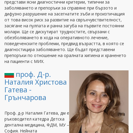
представи ясни диагностични критерии, типични за
заболяването и препоръки за справяне при бързото и
дифузно разрушение на засегнатите зъби и произтичащия
от това висок риск за развитие на свръхчувствителност,
засягане на пулпата и ранна загуба на първите постоянни
молари. Ще се дискутират трудностите, свързани с
обезболяването в хода на оперативното лечение,
поведеченските проблеми, предвид възрастта, в която се
диагностицира заболяването. Ще бъдат представени
препоръки по отношение на оралната хигиена и храненето
на пациенти с МИХ.
проф. Д-р.
Наталия Христова
Гатева -
Грънчарова
Проф. д-р Наталия Гатева, дм е
ръководител катедра Детска
дентална медицина, ФДМ, МУ –
София. Нейната