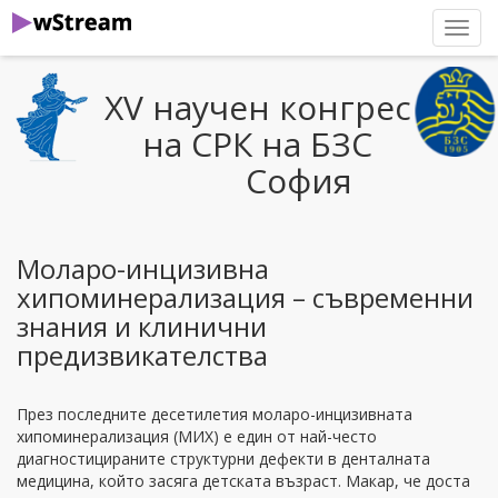
нави
XV научен конгрес
на СРК на БЗС
София
Моларо-инцизивна
хипоминерализация – съвременни
знания и клинични
предизвикателства
През последните десетилетия моларо-инцизивната
хипоминерализация (МИХ) е един от най-често
диагностицираните структурни дефекти в денталната
медицина, който засяга детската възраст. Макар, че доста