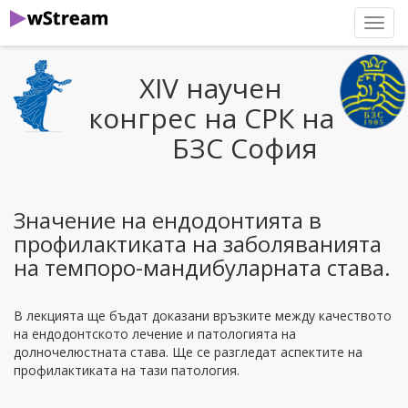
нави
XIV научен
конгрес на СРК на
БЗС София
Значение на ендодонтията в
профилактиката на заболяванията
на темпоро-мандибуларната става.
В лекцията ще бъдат доказани връзките между качеството
на ендодонтското лечение и патологията на
долночелюстната става. Ще се разгледат аспектите на
профилактиката на тази патология.