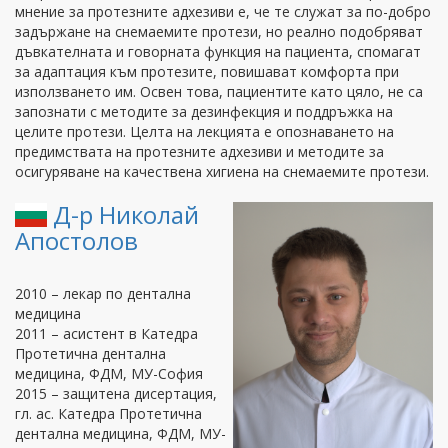
мнение за протезните адхезиви е, че те служат за по-добро
задържане на снемаемите протези, но реално подобряват
дъвкателната и говорната функция на пациента, спомагат
за адаптация към протезите, повишават комфорта при
използването им. Освен това, пациентите като цяло, не са
запознати с методите за дезинфекция и поддръжка на
целите протези. Целта на лекцията е опознаването на
предимствата на протезните адхезиви и методите за
осигуряване на качествена хигиена на снемаемите протези.
Д-р Николай
Апостолов
2010 – лекар по дентална
медицина
2011 – асистент в Катедра
Протетична дентална
медицина, ФДМ, МУ-София
2015 – защитена дисертация,
гл. ас. Катедра Протетична
дентална медицина, ФДМ, МУ-