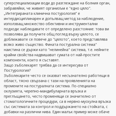
суперспециализации води до разглеждане на болния орган,
забравяйки, че живият организъм е "едно цяло".
„Интегрираната клинична постурология” е
интердисциплинарен и допълващ метод за наблюдение,
използващ множество обективни и инструментални
подходи: наблюдавате от определено разстояние: това ви
позволява да получите общ поглед върху цялото, се
доближавате се повече до "цялото", което представлява
всяко живо същество. Фината постурална система"
наистина се държи като "нелинейна" система, т.е. нейните
крайни свойства надвишават сумата от най-простите
компоненти, които я съставят.
Защо зъболекарят трябва да се интересува от
Постурология?
Зъболекарите често се оказват несъзнателно работещи в
област, тясно свързана с тази на проявленията на
промените на постуралната система. По-специално
оклузията, черепно-мандибуларната връзка и
преглъщането, често променящи се значително от
стоматологичните процедури, са в нервно-мускулна връзка
със системата за контрол и поддържането на стойката, с
добавки на различни нива. Един малък пример може обаче