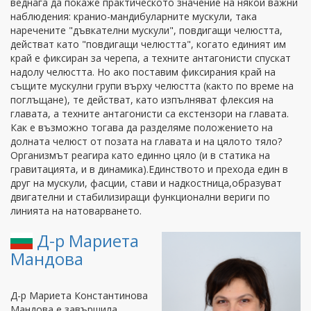
веднага да покаже практическото значение на някои важни
наблюдения: кранио-мандибуларните мускули, така
наречените "дъвкателни мускули", повдигащи челюстта,
действат като "повдигащи челюстта", когато единият им
край е фиксиран за черепа, а техните антагонисти спускат
надолу челюстта. Но ако поставим фиксирания край на
същите мускулни групи върху челюстта (както по време на
поглъщане), те действат, като изпълняват флексия на
главата, а техните антагонисти са екстензори на главата.
Как е възможно тогава да разделяме положението на
долната челюст от позата на главата и на цялото тяло?
Организмът реагира като единно цяло (и в статика на
гравитацията, и в динамика).Единството и прехода един в
друг на мускули, фасции, стави и надкостница,образуват
двигателни и стабилизиращи функционални вериги по
линията на натоварването.
Д-р Мариета
Мандова
Д-р Мариета Константинова
Мандова е завършила