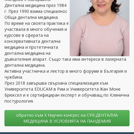
Дентална медицина през 1984
г. През 1990 взима специалнос
Обща дентална медицина.
По време на своята практика е
участвала в много обучения и
курсове в сферата на
консервативната дентална
медицина и протетичната
дентална медицина на
дъвкателния апарат. Също така има интереси в лазерната
дентална медицина.
Активна участничка и лектор в много форуми в България и
чужбина.
През 2018 завършва свързана специализация към
Университета EDUCAM в Рим и Университета Жан Моне
Брюксел и е сертифициран експерт и обучаващ по Клинична
постурология.
oбратно към Х Научен конгрес на СРК:ДЕНТАЛНА
МЕДИЦИНА В УСЛОВИЯТА НА ПАНДЕМИЯ