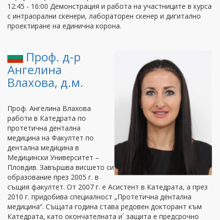
12:45 - 16:00 Демонстрация и работа на участниците в курса
с интраорални скенери, лабораторен скенер и дигитално
проектиране на единична корона.
Проф. д-р
Ангелина
Влахова, д.м.
Проф. Ангелина Влахова
работи в Катедрата по
протетична дентална
медицина на Факултет по
дентална медицина в
Медицински Университет –
Пловдив. Завършва висшето си
образование през 2005 г. в
същия факултет. От 2007 г. е Асистент в Катедрата, а през
2010 г. придобива специалност „Протетична дентална
медицина“. Същата година става редовен докторант към
Катедрата, като окончателната и´ защита е предсрочно