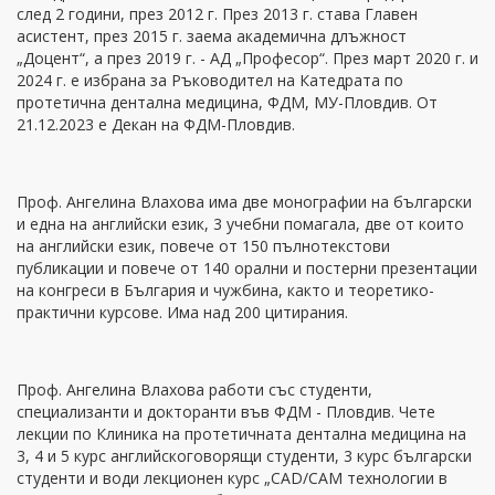
след 2 години, през 2012 г. През 2013 г. става Главен
асистент, през 2015 г. заема академична длъжност
„Доцент“, а през 2019 г. - АД „Професор“. През март 2020 г. и
2024 г. е избрана за Ръководител на Катедрата по
протетична дентална медицина, ФДМ, МУ-Пловдив. От
21.12.2023 е Декан на ФДМ-Пловдив.
Проф. Ангелина Влахова има две монографии на български
и една на английски език, 3 учебни помагала, две от които
на английски език, повече от 150 пълнотекстови
публикации и повече от 140 орални и постерни презентации
на конгреси в България и чужбина, както и теоретико-
практични курсове. Има над 200 цитирания.
Проф. Ангелина Влахова работи със студенти,
специализанти и докторанти във ФДМ - Пловдив. Чете
лекции по Клиника на протетичната дентална медицина на
3, 4 и 5 курс английскоговорящи студенти, 3 курс български
студенти и води лекционен курс „CAD/CAM технологии в