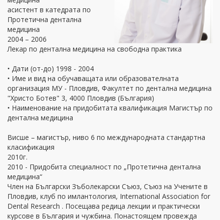
асистент в катедрата по
Протетична дентална
медицина
2004 – 2006
Лекар по дентална медицина на свободна практика
• Дати (от-до) 1998 - 2004
• Име и вид на обучаващата или образователната
организация МУ - Пловдив, Факултет по дентална медицина
"Христо Ботев" 3, 4000 Пловдив (България)
• Наименование на придобитата квалификация Магистър по
дентална медицина
Висше – магистър, ниво 6 по международната стандартна
класификация
2010г.
2010 - Придобита специалност по „Протетична дентална
медицина“
Член на Български Зъболекарски Съюз, Съюз на Учените в
Пловдив, клуб по имлантология, International Association for
Dental Research . Посещава редица лекции и практически
курсове в България и чужбина. Понастоящем провежда