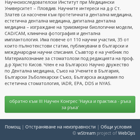
Научноизследователски Институт при Медицински
Университет – Пловдив. Научните интереси на д-р Ст.
Златев са насочени към протетичната дентална медицина,
естетична дентална медицина, дигитална дентална
медицина – изграждане на триизмерни биологични модели,
CAD/CAM, клинична фотография и дентална
имплантология. Има повече от 110 научни участия, 35 от
които пълнотекстови статии, публикувани в български и
международни научни списания. Съавтор е на учебник по
Материалознание за стоматолози под редакцията на проф.
д-р Христо Кисов. Член е на Българско Научно дружество
по Дентална медицина, Съюз на Учените в България,
Български Зъболекарски Съюз, Българска академия по
естетична стоматология, IADR, EPA, DDS и NYAS.
oбратно към III Научен Конгрес 'Наука и практика - ръка
за ръка'
Помощ
|
Отстраняване на неизправности
|
Общи условия
©
wStream
project of
WebOps