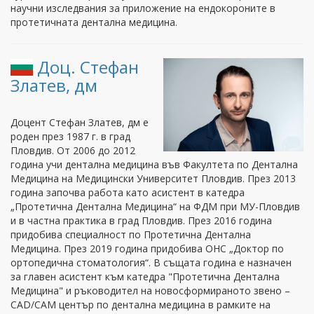
научни изследвания за приложение на ендокороните в
протетичната дентална медицина.
Доц. Стефан
Златев, дм
Дoцент Стефан Златев, дм е
роден през 1987 г. в град
Пловдив. От 2006 до 2012
година учи дентална медицина във Факултета по Дентална
Медицина на Медицински Университет Пловдив. През 2013
година започва работа като асистент в катедра
„Протетична Дентална Медицина“ на ФДМ при МУ-Пловдив
и в частна практика в град Пловдив. През 2016 година
придобива специалност по Протетична Дентална
Медицина. През 2019 година придобива ОНС „Доктор по
ортопедична стоматология“. В същата година е назначен
за главен асистент към катедра "Протетична Дентална
Медицина" и ръководител на новосформираното звено –
CAD/CAM център по дентална медицина в рамките на