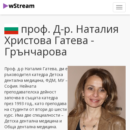
нави
проф. Д-р. Наталия
Христова Гатева -
Грънчарова
Проф. д-р Наталия Гатева, дм е
ръководител катедра Детска
дентална медицина, ФДМ, МУ –
София. Нейната
преподавателска дейност
започва в същата катедра
през 1993 год., като преподава
на студенти от втори до шести
курс. Има две специалности –
Детска дентална медицина и
Обща дентална медицина.