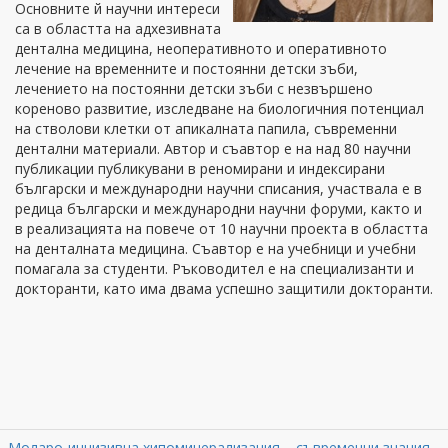
Основните й научни интереси
са в областта на адхезивната
дентална медицина, неоперативното и оперативното
лечение на временните и постоянни детски зъби,
лечението на постоянни детски зъби с незвършено
кореново развитие, изследване на биологичния потенциал
на стволови клетки от апикалната папила, съвременни
дентални материали. Автор и съавтор е на над 80 научни
публикации публикувани в реномирани и индексирани
български и международни научни списания, участвала е в
редица български и международни научни форуми, както и
в реализацията на повече от 10 научни проекта в областта
на денталната медицина. Съавтор е на учебници и учебни
помагала за студенти. Ръководител е на специализанти и
докторанти, като има двама успешно защитили докторанти.
Моларо-инцизивна хипоминерализация – съвременни знания