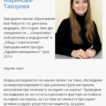
Такорова
Завършено висше образование
във Факултет по дентална
медицина, МУ-София. Има две
специалности – „Оперативно
зъболечение и ендодонтия“ и
„Обща стоматология“.
Завършва магистратура
„Здравен мениджмънт“ през
2011г.
Научен опит
Водещ изследовател на научен проект на тема „Изследване
на микропросмукването при различни групи материали,
използвани при лечението на кариес на корена“. Проведени
изследвания на честотата и рисковите фактори за появата
на кариес на корена, на състава на слюнката при кариес
активни и кариес резистентни пациенти, за ранна