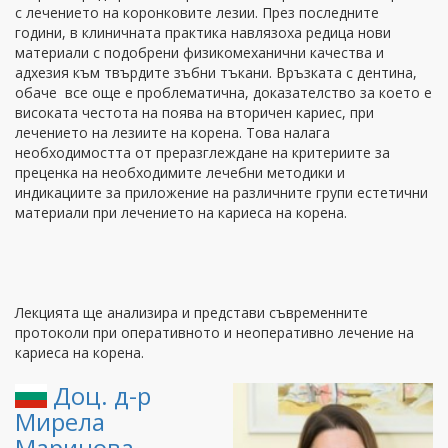
с лечението на коронковите лезии. През последните
години, в клиничната практика навлязоха редица нови
материали с подобрени физикомеханични качества и
адхезия към твърдите зъбни тъкани. Връзката с дентина,
обаче все още е проблематична, доказателство за което е
високата честота на поява на вторичен кариес, при
лечението на лезиите на корена. Това налага
необходимостта от преразглеждане на критериите за
преценка на необходимите лечебни методики и
индикациите за приложение на различните групи естетични
материали при лечението на кариеса на корена.
Лекцията ще анализира и представи съвременните
протоколи при оперативното и неоперативно лечение на
кариеса на корена.
Доц. д-р
Мирела
Маринова-