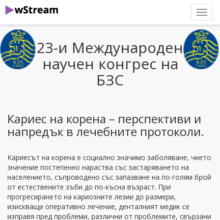
нави
23-и Международен
научен конгрес на
БЗС
Кариес на корена – перспективи и
напредък в лечебните протоколи.
Кариесът на корена е социално значимо заболяване, чието
значение постепенно нараства със застаряването на
населението, съпроводено със запазване на по-голям брой
от естествените зъби до по-късна възраст. При
прогресирането на кариозните лезии до размери,
изискващи оперативно лечение, денталният медик се
изправя пред проблеми, различни от проблемите, свързани