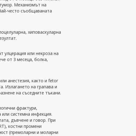
тумор. Механизмът на
 Най-често съобщаваната
поцелуларна, хиповаскуларна
езултат.
т улцерация или некроза на
че от 3 месеца, болка,
ли анестезия, както и fetor
та. Излагането на грапава и
азнене на съседните тъкани.
огични фрактури,
 или системна инфекция.
ата, дъвчене и говор. При
RT), костни промени
люст (премоларни и моларни