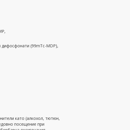
МР,
ни дифосфонати (99mTc-MDP),
нители като (алкохол, тютюн,
едовно посещение при
ибербарна оксигенация,