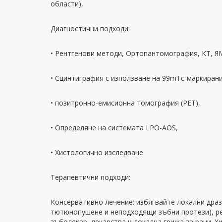
области),
Диагностични подходи:
• Рентгенови методи, Ортопантомография, КТ, Я
• Сцинтиграфия с използване на 99mTc-маркира
• позитронно-емисионна томография (PET),
• Определяне на системата LPO-AOS,
• Хистологично изследване
Терапевтични подходи:
Консервативно лечение: избягвайте локални драз
тютюнопушене и неподходящи зъбни протези), р
зъболекар, лекарства и локална грижа за рани. Х