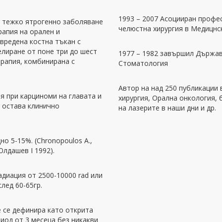
1993 – 2007 Асоцииран профе
е тежко ятрогенно заболяване
челюстна хирургия в Медицнс
рапия на орален и
вредена костна тъкан с
елиране от поне три до шест
1977 – 1982 завършил Държав
ерапия, комбинирана с
Стоматология
Автор на над 250 публикации 
 при карциноми на главата и
хирургия, Орална онкология,
и остава клинично
на лазерите в наши дни и др.
о 5-15%. (Chronopoulos A.,
Юлдашев I 1992).
диация от 2500-10000 rad или
след 60-65гр.
 се дефинира като открита
риод от 3 месеца без никакви