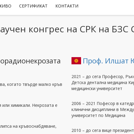
 ЖИВО
СЕРТИФИКАТ
КОНТАКТИ
научен конгрес на СРК на БЗС
еорадионекрозата
Проф. Илшат
2021 – до сега Професор, Ръ
Детска дентална медицина Ки
чва, когато твърде малко кръв
медицински университет
2006 – 2021 Пофесор в катедр
я или химикали. Некрозата е
клинични дисциплини в Межд
университет по Медицина
 липса на кръвоснабдяване,
2010 – до сега вице президен