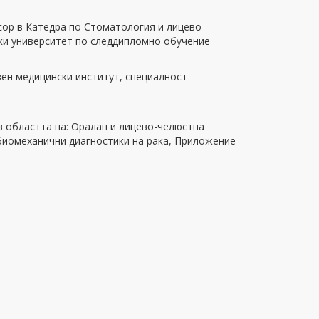
сор в Катедра по Стоматология и лицево-
ки университет по следдипломно обучение
ен медицински институт, специалност
в областта на: Оралан и лицево-челюстна
 биомеханични диагностики на рака, Приложение