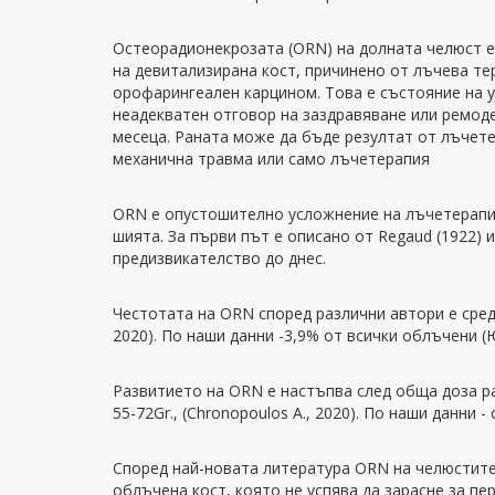
Остеорадионекрозата (ORN) на долната челюст 
на девитализирана кост, причинено от лъчева те
орофарингеален карцином. Това е състояние на у
неадекватен отговор на заздравяване или ремод
месеца. Раната може да бъде резултат от лъчет
механична травма или само лъчетерапия
ORN е опустошително усложнение на лъчетерапия
шията. За първи път е описано от Regaud (1922) 
предизвикателство до днес.
Честотата на ORN според различни автори е средн
2020). По наши данни -3,9% от всички облъчени (
Развитието на ORN е настъпва след обща доза ра
55-72Gr., (Chronopoulos A., 2020). По наши данни - 
Според най-новата литература ORN на челюстите
облъчена кост, която не успява да зарасне за пе