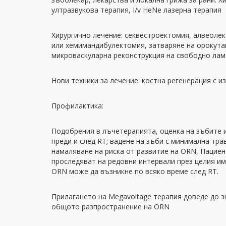
ултразвукова терапия, I/v HeNe лазерна терапия
Хирургично лечение: секвестроектомия, алвеоле
или хемимандибулектомия, затваряне на орокута
микроваскуларна реконструкция на свободно ла
Нови техники за лечение: костна регенерация с и
Профилактика:
Подобрения в лъчетерапията, оценка на зъбите и
преди и след RT; вадене на зъби с минимална тр
намаляване на риска от развитие на ORN, Пациен
проследяват на редовни интервали през целия им
ORN може да възникне по всяко време след RT.
Прилагането на Megavoltage терапия доведе до 
общото разпространение на ORN