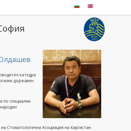
 София
 Юлдашев
ководител катедра
ргизки държавен
а по специални
ународен
т на Стоматологична Асоциация на Киргистан