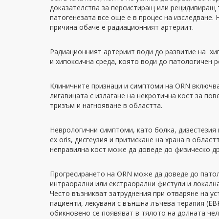
доказателства за персистиращ или рецидивиращ 
патогенезата все още е в процес на изследване.
причина обаче е радиационният артериит.
Радиационният артериит води до развитие на хи
и хипоксична среда, която води до патологичен р
Клиничните признаци и симптоми на ORN включва
лигавицата с излагане на некротична кост за пове
тризъм и нагнояване в областта.
Неврологични симптоми, като болка, дизестезия и
ex oris, дисгеузия и притискане на храна в област
неправилна кост може да доведе до физическо др
Прогресирането на ORN може да доведе до патол
интраорални или екстраорални фистули и локална
Често възникват затруднения при отваряне на уст
пациенти, лекувани с външна лъчева терапия (EB
обикновено се появяват в тялото на долната че