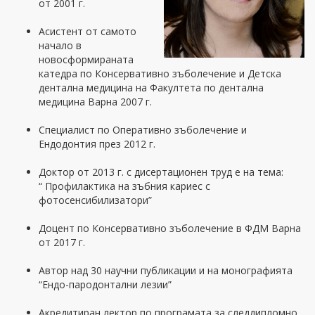
от 2001 г.
Асистент от самото
начало в
новосформираната
катедра по Консервативно зъболечение и Детска
дентална медицина на Факултета по дентална
медицина Варна 2007 г.
Специалист по Оперативно зъболечение и
Ендодонтия през 2012 г.
Доктор от 2013 г. с дисертационен труд е на тема:
“ Профилактика на зъбния кариес с
фотосенсибилизатори”
Доцент по Консервативно зъболечение в ФДМ Варна
от 2017 г.
Автор над 30 научни публикации и на монографията
“Ендо-пародонтални лезии”
Акредитиран лектор по програмата за следдипломно