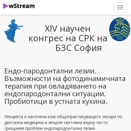
нави
XIV научен
конгрес на СРК на
БЗС София
Ендо-пародонтални лезии.
Възможности на фотодинамичната
терапия при овладяването на
ендопародонтални ситуации.
Пробиотици в устната кухина.
Лекцията е насочена към общопрактикуващите лекари по
дентална медицина и хвърля светлина върху често
срещания проблем ендопародонтална лезия.