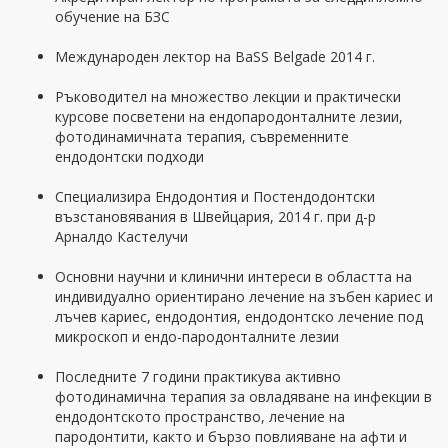
обучение на БЗС
Международен лектор на BaSS Belgade 2014 г.
Ръководител на множество лекции и практически
курсове посветени на ендопародонталните лезии,
фотодинамичната терапия, съвременните
ендодонтски подходи
Специализира Ендодонтия и Постендодонтски
възстановявания в Швейцария, 2014 г. при д-р
Арналдо Кастелучи
Основни научни и клинични интереси в областта на
индивидуално ориентирано лечение на зъбен кариес и
лъчев кариес, ендодонтия, ендодонтско лечение под
микроскоп и ендо-пародонталните лезии
Последните 7 години практикува активно
фотодинамична терапия за овладяване на инфекции в
ендодонтското пространство, лечение на
пародонтити, както и бързо повлияване на афти и