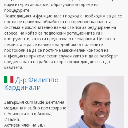
вируси) чрез аерозоли, образувани по време на
процедурите.
Подходящият и функционален подход е необходим за да се
постигне правилна обработка на кореново-каналната
система е изключително важна стъпка за редуциране на
стреса, на който са подложени ротационните NiTi
инструменти, като ги предпазва от сепарация. Целта на
лекцията е да се навлезе на дълбоко в полезните
протоколи за да се постигне максимален контрол на
инфекцията при комлексни случаи както и да се разберат
предимствата на работата чрез подходящ достъп до
кавитета.
Д-р Филиппо
Кардинали
Завършил cum laude Дентална
медицина и зъбно протезиране
в Университеа в Анкона,
Италия.
Активен член на SIE (