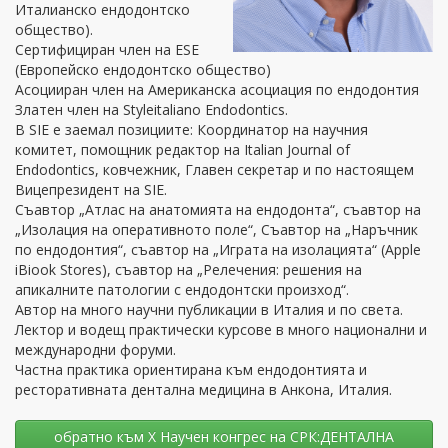
Италианско ендодонтско
общество).
Сертифициран член на ESE
(Европейско ендодонтско общество)
Асоцииран член на Американска асоциация по ендодонтия
Златен член на Styleitaliano Endodontics.
В SIE е заемал позициите: Координатор на научния
комитет, помощник редактор на Italian Journal of
Endodontics, ковчежник, Главен секретар и по настоящем
Вицепрезидент на SIE.
Съавтор „Атлас на анатомията на ендодонта“, съавтор на
„Изолация на оперативното поле“, Съавтор на „Наръчник
по ендодонтия“, съавтор на „Играта на изолацията“ (Apple
iBiook Stores), съавтор на „Релечения: решения на
апикалните патологии с ендодонтски произход“.
Автор на много научни публикации в Италия и по света.
Лектор и водещ практически курсове в много национални и
международни форуми.
Частна практика ориентирана към ендодонтията и
ресторативната дентална медицина в Анкона, Италия.
oбратно към Х Научен конгрес на СРК:ДЕНТАЛНА