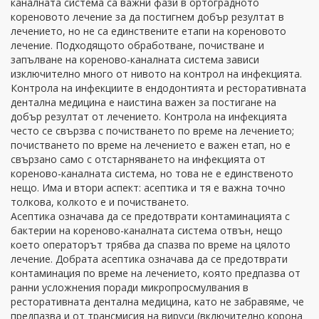
каналната система са важни фази в ортоградното
кореновото лечение за да постигнем добър резултат в
лечението, но не са единствените етапи на кореновото
лечение. Подходящото обработване, почистване и
запълване на кореново-каналната система зависи
изключително много от нивото на контрол на инфекцията.
Контрола на инфекциите в ендодонтията и ресторативната
дентална медицина е наистина важен за постигане на
добър резултат от лечението. Контрола на инфекцията
често се свързва с почистването по време на лечението;
почистването по време на лечението е важен етап, но е
свързано само с отстарняването на инфекцията от
кореново-каналната система, но това не е единственото
нещо. Има и втори аспект: асептика и тя е важна точно
толкова, колкото е и почистването.
Асептика означава да се предотврати контаминацията с
бактерии на кореново-каналната система отвън, нещо
което операторът трябва да спазва по време на цялото
лечение. Добрата асептика означава да се предотврати
контаминация по време на лечението, която предпазва от
ранни усложнения поради микропросмулвания в
ресторативната дентална медицина, като не забравяме, че
предпазва и от трансмисия на вируси (включително корона