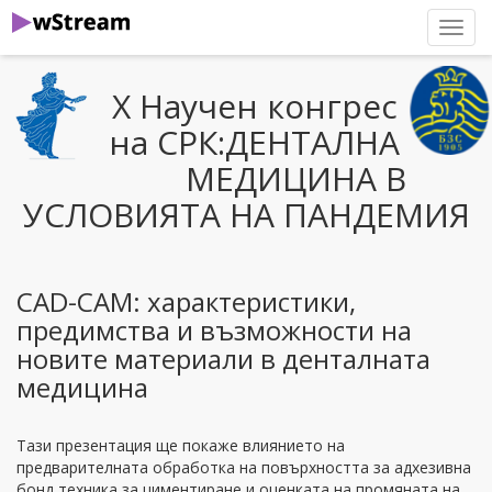
нави
Х Научен конгрес
на СРК:ДЕНТАЛНА
МЕДИЦИНА В
УСЛОВИЯТА НА ПАНДЕМИЯ
CAD-CAM: характеристики,
предимства и възможности на
новите материали в денталната
медицина
Тази презентация ще покаже влиянието на
предварителната обработка на повърхността за адхезивна
бонд техника за циментиране и оценката на промяната на