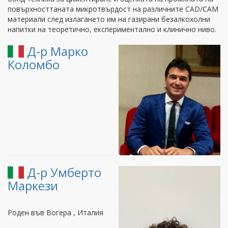
повърхносттаната микротвърдост на различните CAD/CAM
материали след излагането им на газирани безалкохолни
напитки на теоретично, експериментално и клинично ниво.
Д-р Марко
Коломбо
Д-р Умберто
Маркези
Роден във Вогера , Италия