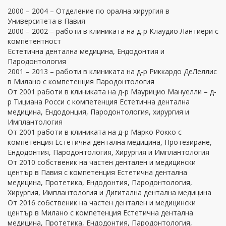
2000 – 2004 – Отделение по орална хирургия в
Университета в Павия
2000 – 2002 – работи в клиниката на д-р Клаудио Лантиери с
компетентност
Естетична дентална медицина, Ендодонтия и
Пародонтология
2001 – 2013 – работи в клиниката на д-р Риккардо ДеЛеллис
в Милано с компетенция Пародонтология
От 2001 работи в клиниката на д-р Маурицио Мануелли – д-
р Тициана Росси с компетенция Естетична дентална
медицина, Ендодонция, Пародонтология, хирургия и
Имплантология
От 2001 работи в клиниката на д-р Марко Рокко с
компетенция Естетична дентална медицина, Протезиране,
Ендодонтия, Пародонтология, Хирургия и Имплантология
От 2010 собственик на частен дентален и медицински
център в Павия с компетенция Естетична дентална
медицина, Протетика, Ендодонтия, Пародонтология,
Хирургия, Имплантология и Дигитална дентална медицина
От 2016 собственик на частен дентален и медицински
център в Милано с компетенция Естетична дентална
медицина, Протетика, Ендодонтия, Пародонтология,