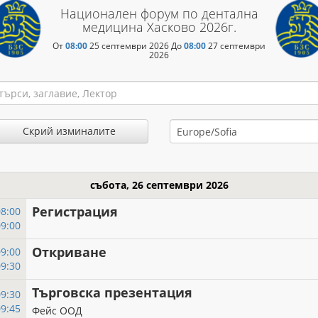
Национален форум по дентална
медицина Хасково 2026г.
От
08:00
25 септември 2026
До
08:00
27 септември
2026
Скрий изминалите
събота, 26 септември 2026
Регистрация
08:00
09:00
Откриване
09:00
09:30
Търговска презентация
09:30
09:45
Фейс ООД