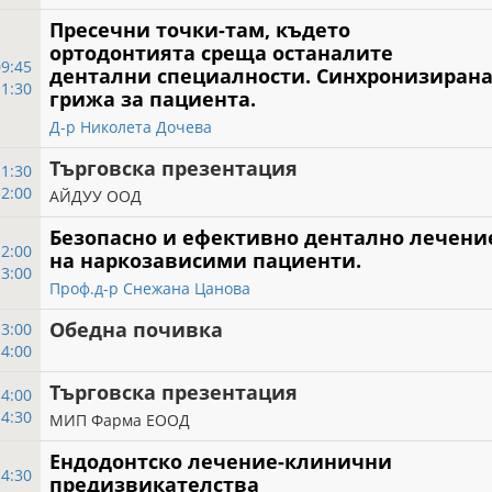
Пресечни точки-там, където
ортодонтията среща останалите
09:45
дентални специалности. Синхронизиран
11:30
грижа за пациента.
Д-р Николета Дочева
Търговска презентация
11:30
12:00
АЙДУУ ООД
Безопасно и ефективно дентално лечени
12:00
на наркозависими пациенти.
13:00
Проф.д-р Снежана Цанова
Обедна почивка
13:00
14:00
Търговска презентация
14:00
14:30
МИП Фарма ЕООД
Ендодонтско лечение-клинични
14:30
предизвикателства