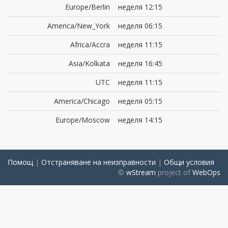
Europe/Berlin
неделя 12:15
America/New_York
неделя 06:15
Africa/Accra
неделя 11:15
Asia/Kolkata
неделя 16:45
UTC
неделя 11:15
America/Chicago
неделя 05:15
Europe/Moscow
неделя 14:15
Помощ
|
Отстраняване на неизправности
|
Общи условия
©
wStream
project of
WebOps