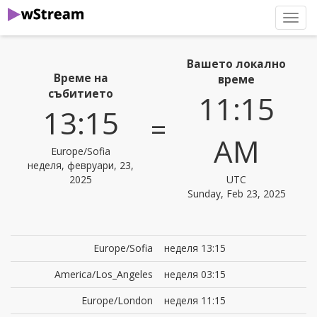
нави
Вашето локално
Време на
време
събитието
11:15
13:15
=
AM
Europe/Sofia
неделя, февруари, 23,
2025
UTC
Sunday, Feb 23, 2025
Europe/Sofia
неделя 13:15
America/Los_Angeles
неделя 03:15
Europe/London
неделя 11:15