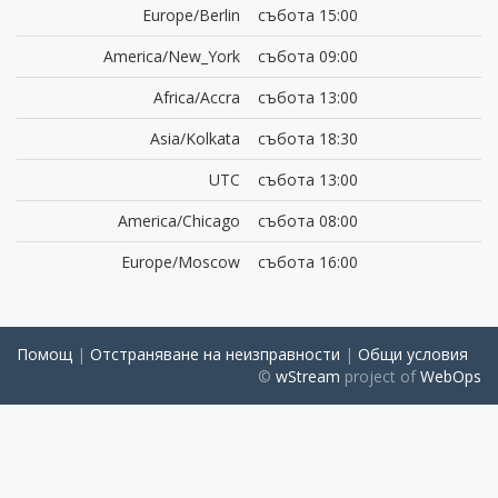
Europe/Berlin
събота 15:00
America/New_York
събота 09:00
Africa/Accra
събота 13:00
Asia/Kolkata
събота 18:30
UTC
събота 13:00
America/Chicago
събота 08:00
Europe/Moscow
събота 16:00
Помощ
|
Отстраняване на неизправности
|
Общи условия
©
wStream
project of
WebOps