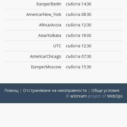
Europe/Berlin
събота 14:30
America/New_York
събота 08:30
Africa/Accra
събота 12:30
Asia/Kolkata
събота 18:00
UTC
събота 12:30
America/Chicago
събота 07:30
Europe/Moscow
събота 15:30
Помощ
|
Отстраняване на неизправности
|
Общи условия
©
wStream
project of
WebOps