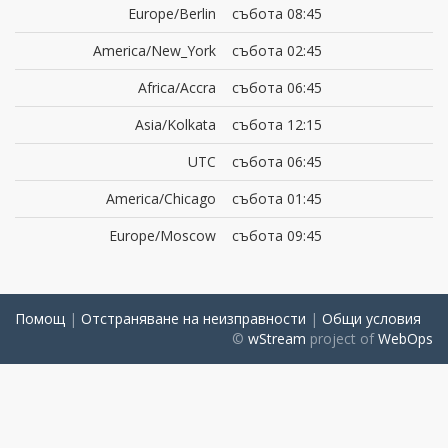
Europe/Berlin
събота 08:45
America/New_York
събота 02:45
Africa/Accra
събота 06:45
Asia/Kolkata
събота 12:15
UTC
събота 06:45
America/Chicago
събота 01:45
Europe/Moscow
събота 09:45
Помощ
|
Отстраняване на неизправности
|
Общи условия
©
wStream
project of
WebOps