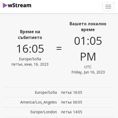
нави
Вашето локално
време
Време на
01:05
събитието
=
16:05
PM
Europe/Sofia
петък, юни, 16, 2023
UTC
Friday, Jun 16, 2023
Europe/Sofia
петък 16:05
America/Los_Angeles
петък 06:05
Europe/London
петък 14:05