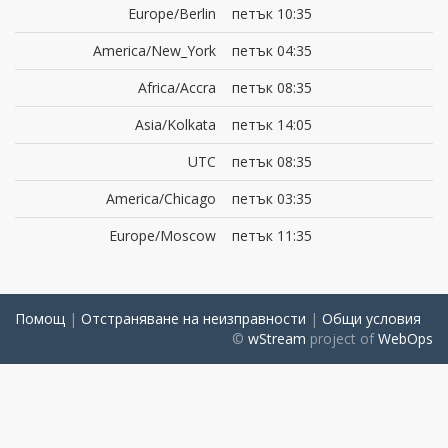
Europe/Berlin
петък 10:35
America/New_York
петък 04:35
Africa/Accra
петък 08:35
Asia/Kolkata
петък 14:05
UTC
петък 08:35
America/Chicago
петък 03:35
Europe/Moscow
петък 11:35
Помощ
|
Отстраняване на неизправности
|
Общи условия
©
wStream
project of
WebOps