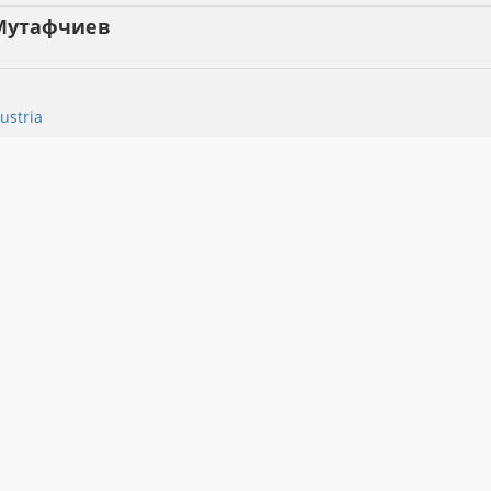
 Мутафчиев
ustria