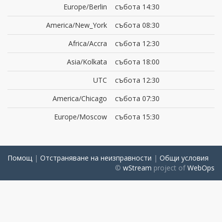
Europe/Berlin
събота 14:30
America/New_York
събота 08:30
Africa/Accra
събота 12:30
Asia/Kolkata
събота 18:00
UTC
събота 12:30
America/Chicago
събота 07:30
Europe/Moscow
събота 15:30
Помощ
|
Отстраняване на неизправности
|
Общи условия
©
wStream
project of
WebOps